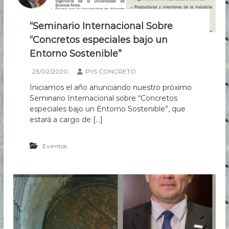
ó
n
“Seminario Internacional Sobre
c
o
“Concretos especiales bajo un
n
Entorno Sostenible”
i
m
23/02/2020
PYS CONCRETO
p
r
Iniciamos el año anunciando nuestro próximo
e
Seminario Internacional sobre “Concretos
s
especiales bajo un Entorno Sostenible”, que
i
ó
estará a cargo de […]
n
3
D
Eventos
”
e
n
L
a
t
i
n
o