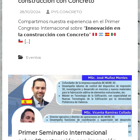
construcción con Concreto”
t
o
28/10/2024
PYS CONCRETO
Compartimos nuestra experiencia en el Primer
Congreso Internacional sobre “𝗜𝗻𝗻𝗼𝘃𝗮𝗰𝗶𝗼́𝗻 𝗲𝗻
𝗹𝗮 𝗰𝗼𝗻𝘀𝘁𝗿𝘂𝗰𝗰𝗶𝗼́𝗻 𝗰𝗼𝗻 𝗖𝗼𝗻𝗰𝗿𝗲𝘁𝗼”
[…]
Eventos
Primer Seminario Internacional