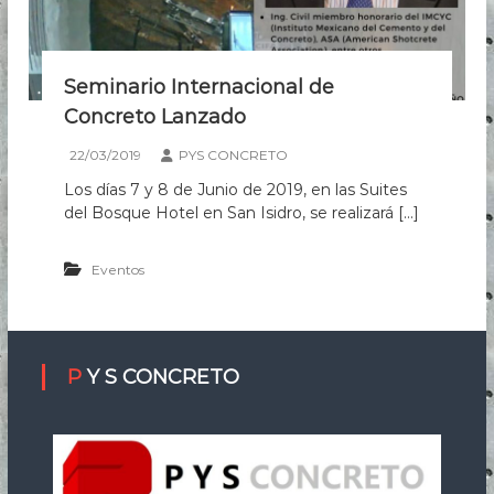
a
m
é
r
Seminario Internacional de
i
Concreto Lanzado
c
a
22/03/2019
PYS CONCRETO
Los días 7 y 8 de Junio de 2019, en las Suites
del Bosque Hotel en San Isidro, se realizará […]
Eventos
P Y S CONCRETO