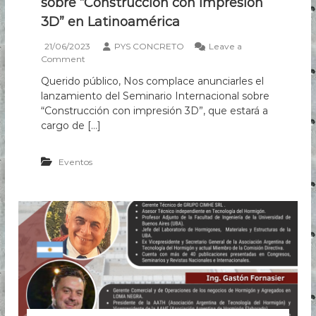
sobre “Construcción con impresión
3D” en Latinoamérica
21/06/2023
PYS CONCRETO
Leave a
o
Comment
n
Querido público, Nos complace anunciarles el
P
lanzamiento del Seminario Internacional sobre
r
i
“Construcción con impresión 3D”, que estará a
m
cargo de […]
e
r
S
Eventos
e
m
i
n
a
r
i
o
I
n
t
e