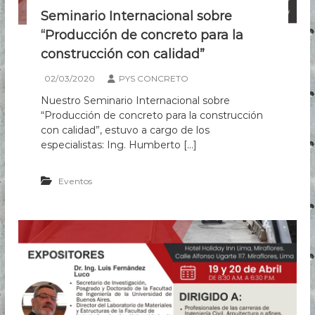
r
Seminario Internacional sobre
n
“Producción de concreto para la
a
c
construcción con calidad”
i
o
02/03/2020
PYS CONCRETO
n
a
Nuestro Seminario Internacional sobre
l
“Producción de concreto para la construcción
s
con calidad”, estuvo a cargo de los
o
especialistas: Ing. Humberto […]
b
r
e
Eventos
“
C
o
n
s
t
r
u
c
c
i